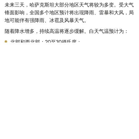
未来三天，哈萨克斯坦大部分地区天气将较为多变。受大气
锋面影响，全国多个地区预计将出现降雨、雷暴和大风，局
地可能伴有强降雨、冰雹及风暴天气。
随着降水增多，持续高温将逐步缓解。白天气温预计为：
北部和西北部：20至30摄氏度；
中部和东部：22至35摄氏度；
南部和东南部：27至35摄氏度。
不过，受来自伊朗的热空气影响，哈萨克斯坦西部仍将维持
高温，最高气温可达30至42摄氏度。
天气
国家气象总局
达娜 努尔巴克提
编译