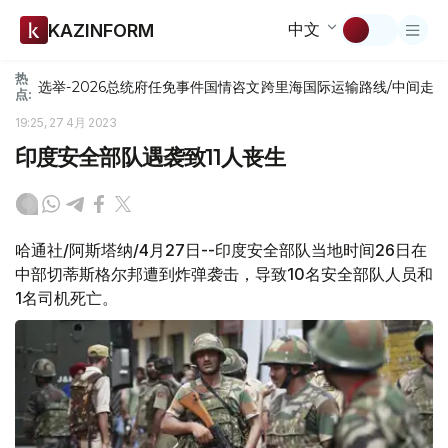
中文
KAZINFORM
热
选举-2026
总统府
任免
事件
国情咨文
跨里海国际运输路线/中间走
点:
19:25, 27 4月 2023
印度安全部队遇袭致11人丧生
哈通社/阿斯塔纳/4月27日--印度安全部队当地时间26日在
中部切蒂斯格尔邦遭到炸弹袭击，导致10名安全部队人员和
1名司机死亡。