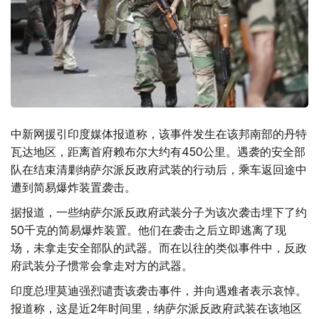
中新网援引印度媒体报道称，该事件发生在该邦南部的丹特
瓦达地区，距离首府赖布尔大约有450公里。遇袭的安全部
队在结束清剿纳萨尔派反政府武装的行动后，乘车返回途中
遭到简易爆炸装置袭击。
据报道，一些纳萨尔派反政府武装分子为该次袭击埋下了约
50千克的简易爆炸装置。他们在袭击之后立即逃离了现
场，未拿走安全部队的武器。而在以往的类似事件中，反政
府武装分子惯常会拿走对方的武器。
印度总理莫迪强烈谴责该袭击事件，并向遇难者表示哀悼。
报道称，这是近2年时间里，纳萨尔派反政府武装在该地区