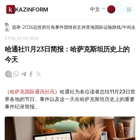
中文
KAZINFORM
热
选举-2026
总统府
任免
事件
国情咨文
跨里海国际运输路线/中间走
点:
07:00, 23 11月 2024
哈通社11月23日简报：哈萨克斯坦历史上的
今天
（
哈萨克国际通讯社讯
）哈通社为各位读者总结11月23日世
界各地的节日、事件以及这一天在哈萨克斯坦历史上的重要
事件纪录简报。