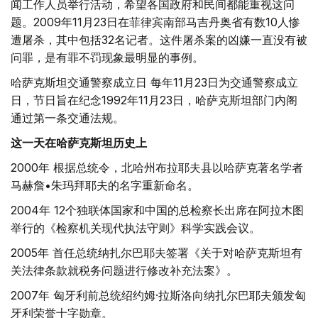
闻工作人员举行活动，希望各国政府和民间都能重视这问
题。2009年11月23日在菲律宾南部马吉丹奥省有数10人惨
遭屠杀，其中包括32名记者。这件屠杀案的凶嫌一直没有被
问罪，是有罪不罚现象最明显的事例。
哈萨克斯坦交通警察成立日 每年11月23日为交通警察成立
日，节日旨在纪念1992年11月23日，哈萨克斯坦部门内阁
通过第一条交通法规。
这一天在哈萨克斯坦历史上
2000年 根据总统令，北哈州布拉耶夫县以哈萨克著名学者
马赫詹•朱玛拜耶夫的名字重新命名。
2004年 12个独联体国家和中国的总检察长出席在阿拉木图
举行的《检察机关现代执法守则》科学实践会议。
2005年 首任总统纳扎尔巴耶夫签署《关于对哈萨克斯坦有
关法律条款就税务问题进行修改补充法案》。
2007年 匈牙利前总统绍约姆·拉斯洛向纳扎尔巴耶夫颁发匈
牙利荣誉十字勋章。