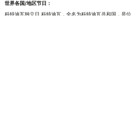
世界各国/地区节日：
科特迪瓦独立日 科特迪瓦，全名为科特迪瓦共和国，是位
于西非的国家，东接加纳，南临几内亚湾，西及利比里亚和
几内亚，北邻马里、布基纳法索。科特迪瓦于1960年8月7
日获得独立。
哥伦比亚博亚卡战役日 1819年8月7日南美解放者玻利瓦尔
领导的起义军在博亚卡桥截击并击溃西班牙殖民军，为起义
军攻占波哥大开辟了道路。此役是哥伦比亚争取独立斗争的
转折点。
这一天在哈萨克斯坦历史上
1995年 阿拉木图市电影之家举行影片《阿拜》的介绍仪
式。
1998年 土耳其首都安卡拉举行阿拜公园揭幕仪式。
2005年 阿拉木图市共和国演出厅举行热伊姆别克巴图鲁诞
辰300周年阿肯弹唱会。