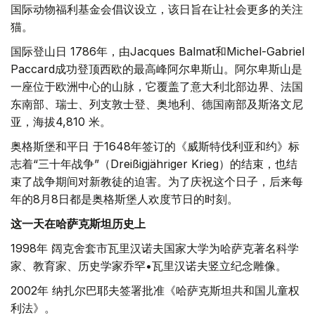
国际动物福利基金会倡议设立，该日旨在让社会更多的关注
猫。
国际登山日 1786年，由Jacques Balmat和Michel-Gabriel
Paccard成功登顶西欧的最高峰阿尔卑斯山。阿尔卑斯山是
一座位于欧洲中心的山脉，它覆盖了意大利北部边界、法国
东南部、瑞士、列支敦士登、奥地利、德国南部及斯洛文尼
亚，海拔4,810 米。
奥格斯堡和平日 于1648年签订的《威斯特伐利亚和约》标
志着“三十年战争”（Dreißigjähriger Krieg）的结束，也结
束了战争期间对新教徒的迫害。为了庆祝这个日子，后来每
年的8月8日都是奥格斯堡人欢度节日的时刻。
这一天在哈萨克斯坦历史上
1998年 阔克舍套市瓦里汉诺夫国家大学为哈萨克著名科学
家、教育家、历史学家乔罕•瓦里汉诺夫竖立纪念雕像。
2002年 纳扎尔巴耶夫签署批准《哈萨克斯坦共和国儿童权
利法》。