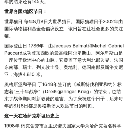
年的结束还有145天。
世界各国/地区节日：
世界猫日 每年8月8日为世界猫日。国际猫猫日于2002年由
国际动物福利基金会倡议设立，该日旨在让社会更多的关注
猫。
国际登山日 1786年，由Jacques Balmat和Michel-Gabriel
Paccard成功登顶西欧的最高峰阿尔卑斯山。阿尔卑斯山是
一座位于欧洲中心的山脉，它覆盖了意大利北部边界、法国
东南部、瑞士、列支敦士登、奥地利、德国南部及斯洛文尼
亚，海拔4,810 米。
奥格斯堡和平日 于1648年签订的《威斯特伐利亚和约》标
志着“三十年战争”（Dreißigjähriger Krieg）的结束，也结
束了战争期间对新教徒的迫害。为了庆祝这个日子，后来每
年的8月8日都是奥格斯堡人欢度节日的时刻。
这一天在哈萨克斯坦历史上
1998年 阔克舍套市瓦里汉诺夫国家大学为哈萨克著名科学