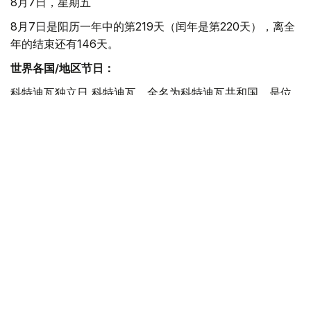
8月7日，星期五
8月7日是阳历一年中的第219天（闰年是第220天），离全
年的结束还有146天。
世界各国/地区节日：
科特迪瓦独立日 科特迪瓦，全名为科特迪瓦共和国，是位
于西非的国家，东接加纳，南临几内亚湾，西及利比里亚和
几内亚，北邻马里、布基纳法索。科特迪瓦于1960年8月7
日获得独立。
哥伦比亚博亚卡战役日 1819年8月7日南美解放者玻利瓦尔
领导的起义军在博亚卡桥截击并击溃西班牙殖民军，为起义
军攻占波哥大开辟了道路。此役是哥伦比亚争取独立斗争的
转折点。
这一天在哈萨克斯坦历史上
1995年 阿拉木图市电影之家举行影片《阿拜》的介绍仪
式。
1998年 土耳其首都安卡拉举行阿拜公园揭幕仪式。