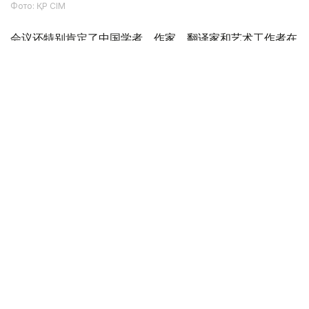
Фото: ҚР СІМ
会议还特别肯定了中国学者、作家、翻译家和艺术工作者在
中国研究、推广阿拜创作所做的贡献。得益于他们多年来的
工作，这位伟大的哈萨克思想家的作品在中国受众中得到了
广泛传播。
圆桌会议最后，与会者强调，应进一步推动阿拜遗产的传
播，扩大两国科学界和文化界的交流合作，加强哈中两国之
间的文化和人文合作。
文化
哈萨克斯坦
木合塔尔 哈力木拉
编译
22:25, 10 8月 2026