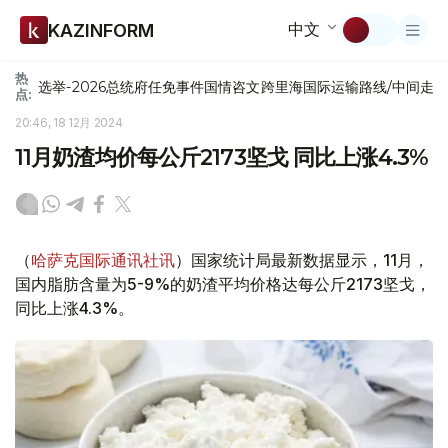
中文
KAZINFORM
热
选举-2026
总统府
任免
事件
国情咨文
跨里海国际运输路线/中间走
点:
20:46, 18 12月 2024
11月奶渣均价每公斤2173坚戈 同比上涨4.3%
（
哈萨克国际通讯社讯
）国家统计局最新数据显示，11月，
国内脂肪含量为5-9%的奶渣平均价格达每公斤2173坚戈，
同比上涨4.3%。