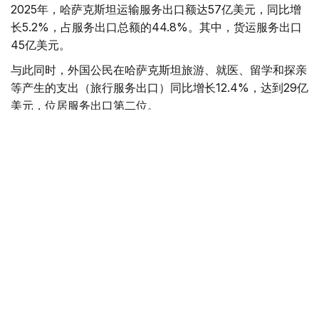
2025年，哈萨克斯坦运输服务出口额达57亿美元，同比增
长5.2%，占服务出口总额的44.8%。其中，货运服务出口
45亿美元。
与此同时，外国公民在哈萨克斯坦旅游、就医、留学和探亲
等产生的支出（旅行服务出口）同比增长12.4%，达到29亿
美元，位居服务出口第二位。
电信、计算机和信息服务是增长最快的服务出口领域，全年
出口额达14亿美元，同比增长35.6%。上述三大领域合计贡
献了哈萨克斯坦78%的服务出口收入。
其中，计算机服务出口首次突破10亿美元，达到11亿美元，
同比增长36%。数字资产挖矿服务出口额为3.676亿美元，
同比增长68.2%；扣除挖矿业务后，计算机服务出口额为
7.751亿美元。
从地区分布看，阿斯塔纳计算机服务出口额达10亿美元，占
全国总量的90.3%，主要得益于Astana Hub创新生态系统
以及国际人工智能中心Alem.ai的发展。阿拉木图计算机服