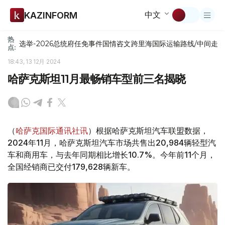
中文
KAZINFORM
热
选举-2026
总统府
任免
事件
国情咨文
跨里海国际运输路线/中间走
点:
18:43, 13 12月 2024
哈萨克斯坦11月最畅销车型前三名揭晓
（
哈萨克国际通讯社讯
）根据哈萨克斯坦汽车联盟数据，
2024年11月，哈萨克斯坦汽车市场共售出20,984辆轻型汽
车和商用车，与去年同期相比增长10.7%。今年前11个月，
全国经销商已交付179,628辆新车。