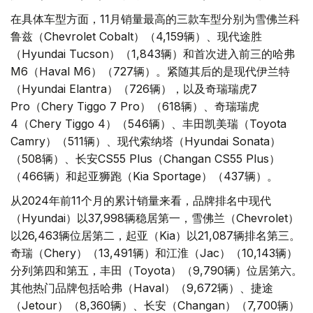
在具体车型方面，11月销量最高的三款车型分别为雪佛兰科
鲁兹（Chevrolet Cobalt）（4,159辆）、现代途胜
（Hyundai Tucson）（1,843辆）和首次进入前三的哈弗
M6（Haval M6）（727辆）。紧随其后的是现代伊兰特
（Hyundai Elantra）（726辆），以及奇瑞瑞虎7
Pro（Chery Tiggo 7 Pro）（618辆）、奇瑞瑞虎
4（Chery Tiggo 4）（546辆）、丰田凯美瑞（Toyota
Camry）（511辆）、现代索纳塔（Hyundai Sonata）
（508辆）、长安CS55 Plus（Changan CS55 Plus）
（466辆）和起亚狮跑（Kia Sportage）（437辆）。
从2024年前11个月的累计销量来看，品牌排名中现代
（Hyundai）以37,998辆稳居第一，雪佛兰（Chevrolet）
以26,463辆位居第二，起亚（Kia）以21,087辆排名第三。
奇瑞（Chery）（13,491辆）和江淮（Jac）（10,143辆）
分列第四和第五，丰田（Toyota）（9,790辆）位居第六。
其他热门品牌包括哈弗（Haval）（9,672辆）、捷途
（Jetour）（8,360辆）、长安（Changan）（7,700辆）