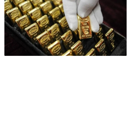
Фото: ӨзА
季度报告显示，哈萨克斯坦国家银行黄金储备增加了15吨。
波兰是2026年第二季度最大的黄金买家。该国在2026年第
二季度增加了51吨黄金储备。
中国购买了33吨黄金，乌兹别克斯坦购买了16吨，哈萨克
斯坦购买了15吨。约旦和捷克共和国的中央银行也分别增加
了6吨黄金储备。
全球各国央行在第二季度共购买了约289吨黄金，比2025年