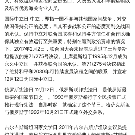
入、有效组织和监控商品进出口、人员出入境和车辆运输以
及培养优秀海关专业人员。
国际中立日 中立，即指一国不参与其他国家间战争，对交
战国保持公正的态度，且其不参战和公正的态度受到交战国
的承认。保持中立对联合国取得和保持各方信任和合作以确
保其独立有效运行至关重要，特别在遭到政治责难的情况
下。2017年2月2日，联合国大会未经表决通过了土库曼斯
坦提议的第71/275号决议。土库曼斯坦于1995年12月成为
永久中立国，并获得联合国的承认。第71/275号决议指出
了维持和平和2030年可持续发展议程之间的联系，并宣布
12月12日为国际中立日。
俄罗斯宪法日 12月12日，俄罗斯联邦宪法日，是俄罗斯最
重要的国家节日之一。1993年俄罗斯举行了全民投票正式
推行现行宪法。自那时起，就确定了这个节日。哈萨克斯坦
与俄罗斯于1992年10月21日正式建立外交关系。
吉尔吉斯斯坦国家文学日 2011年吉尔吉斯斯坦议会议员提
议并通过，节日旨在纪念世界文学经典人物钦吉斯•艾特玛