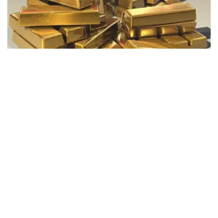
Фото: Pixabay
据哈萨克斯坦国家银行公布的数据，目前1克黄金价格为
61889.33坚戈。
相比一周前的61925.12坚戈，每克下跌35.79坚戈。
世界黄金协会数据显示，2026年上半年国际黄金市场波动
明显。今年1月，国际金价曾12次刷新历史纪录，最高升至
每金衡盎司5405美元；但到6月，金价一度回落至每金衡盎
司4002美元。
世界黄金协会表示，下半年黄金价格走势将主要受到地缘政