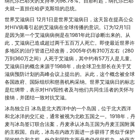
纳扎尔巴耶夫的支持率为98.78%。自那时起，纳扎尔巴耶
夫就一直担任哈萨克斯坦的总统。
世界艾滋病日 12月1日是世界艾滋病日，这天旨在提高公众
对HIV病毒引起的艾滋病在全球传播的意识。订为12月1日
是因为第一个艾滋病病例是在1981年此日诊断出来的。从
此，艾滋病已造成超过两千五百万人死亡。即使最近世界许
多地区的治疗管道已经改善，2005年仍有310万左右（280
万到360万之间）人死于艾滋病，其中约有57万人是儿童。
艾滋病日的概念来源于1988年，由全球卫生部长在关于艾
滋病预防计划的高峰会议上提出的。从此，这个概念被全球
各国政府、国际组织和慈善机构采纳。世界艾滋病日的标志
是红绸带，表示对HIV阳性者及与他们共同生活者的关怀与
接纳，并团结一致对抗艾滋。
冰岛独立日 冰岛是北大西洋中的一个岛国，位于北大西洋
和北冰洋的交汇处，通常被视为北欧五国之一。1918年，丹
麦与冰岛签订联合法案，丹麦承认冰岛王国为丹麦王国附属
的主权国。自此，冰岛在内政方面进一步获得了类似于保护
国的独立和主权，外交和国防方面丹麦仍保留权力。哈萨克