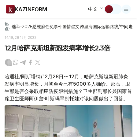
中文
KAZINFORM
热
选举-2026
总统府
任免
事件
国情咨文
跨里海国际运输路线/中间走
点:
14:19, 28 12月 2022
12月哈萨克斯坦新冠发病率增长2.3倍
哈通社/阿斯塔纳/12月28日-- 12月，哈萨克斯坦新冠肺炎
发病率明显增长，月初至今已有5000多人确诊。那么，卫
生部是否会采取相应防疫限制措施？卫生部副部长兼国家首
席卫生医师阿伊詹·叶斯玛罕别托娃对该问题做出了回答。