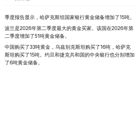
季度报告显示，哈萨克斯坦国家银行黄金储备增加了15吨。
波兰是2026年第二季度最大的黄金买家。该国在2026年第
二季度增加了51吨黄金储备。
中国购买了33吨黄金，乌兹别克斯坦购买了16吨，哈萨克
斯坦购买了15吨。约旦和捷克共和国的中央银行也分别增加
了6吨黄金储备。
全球各国央行在第二季度共购买了约289吨黄金，比2025年
同期增长了62%。去年同期，黄金购买量约为178吨。
世界黄金协会称，黄金需求的增长受到地缘政治不确定性、
本季度贵金属价格下跌，以及各国寻求国际储备多元化等因
素的影响。
根据该协会进行的一项调查，89%的央行行长预计未来一
年全球黄金储备量将会增加。45%的受访者表示，他们的
国家计划增加黄金储备。