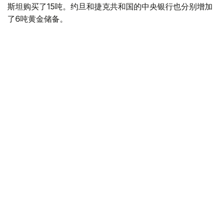
斯坦购买了15吨。约旦和捷克共和国的中央银行也分别增加
了6吨黄金储备。
全球各国央行在第二季度共购买了约289吨黄金，比2025年
同期增长了62%。去年同期，黄金购买量约为178吨。
世界黄金协会称，黄金需求的增长受到地缘政治不确定性、
本季度贵金属价格下跌，以及各国寻求国际储备多元化等因
素的影响。
根据该协会进行的一项调查，89%的央行行长预计未来一
年全球黄金储备量将会增加。45%的受访者表示，他们的
国家计划增加黄金储备。
黄金储备
哈萨克斯坦
经济
央行
金融
木合塔尔 哈力木拉
编译