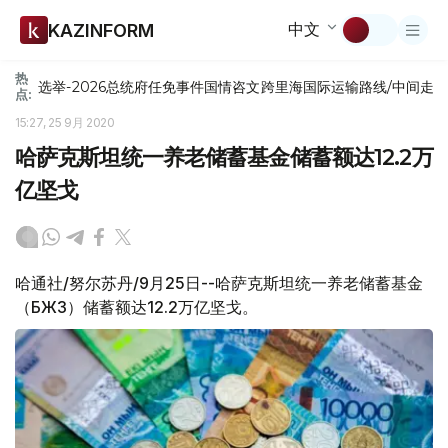
中文
KAZINFORM
热
选举-2026
总统府
任免
事件
国情咨文
跨里海国际运输路线/中间走
点:
15:27, 25 9月 2020
哈萨克斯坦统一养老储蓄基金储蓄额达12.2万
亿坚戈
哈通社/努尔苏丹/9月25日--哈萨克斯坦统一养老储蓄基金
（БЖЗҚ）储蓄额达12.2万亿坚戈。