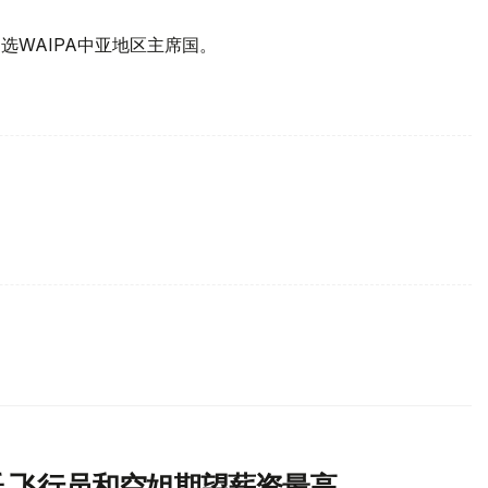
t)当选WAIPA中亚地区主席国。
 飞行员和空姐期望薪资最高