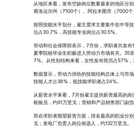
从地区来看，发布空缺岗位数量最多的地区分别为
甫洛达尔州（7100个）、阿拉木图市（7000
按照技能水平划分，雇主需求主要集中在中等技
位占30.7%，高技能专业岗位占30.5%。
劳动和社会保障部表示，7月份，求职者共发布14
夏季院校毕业生积极进入劳动力市场有关。35至4
7%。从性别结构来看，女性发布简历占57%，
数据显示，劳动力供给的技能结构总体上与市场
技能人才占38%，低技能求职者占24%。
从薪资水平来看，7月份雇主提供薪资最高的岗
检验员，约91万坚戈；营销和产品销售部门副负
而在求职者期望薪资方面，排名最高的职业分别是
戈；发电厂负责人岗位候选人，约132万坚戈。