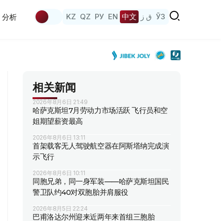
KZ
QZ
РУ
EN
中文
ق ز
ЎЗ
分析
相关新闻
2026年8月6日 21:49
哈萨克斯坦7月劳动力市场活跃 飞行员和空
姐期望薪资最高
2026年8月6日 13:11
首架载客无人驾驶航空器在阿斯塔纳完成演
示飞行
2026年8月6日 10:11
同胞兄弟，同一身军装——哈萨克斯坦国民
警卫队约40对双胞胎并肩服役
2026年8月5日 22:24
巴甫洛达尔州迎来近两年来首组三胞胎