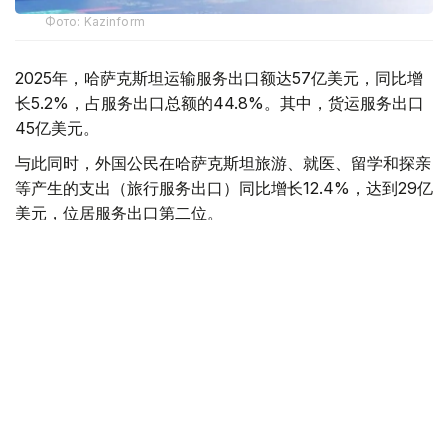
Фото: Kazinform
2025年，哈萨克斯坦运输服务出口额达57亿美元，同比增
长5.2%，占服务出口总额的44.8%。其中，货运服务出口
45亿美元。
与此同时，外国公民在哈萨克斯坦旅游、就医、留学和探亲
等产生的支出（旅行服务出口）同比增长12.4%，达到29亿
美元，位居服务出口第二位。
电信、计算机和信息服务是增长最快的服务出口领域，全年
出口额达14亿美元，同比增长35.6%。上述三大领域合计贡
献了哈萨克斯坦78%的服务出口收入。
其中，计算机服务出口首次突破10亿美元，达到11亿美元，
同比增长36%。数字资产挖矿服务出口额为3.676亿美元，
同比增长68.2%；扣除挖矿业务后，计算机服务出口额为
7.751亿美元。
从地区分布看，阿斯塔纳计算机服务出口额达10亿美元，占