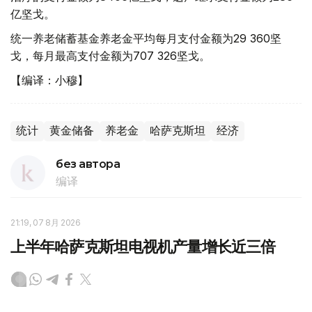
亿坚戈。
统一养老储蓄基金养老金平均每月支付金额为29 360坚
戈，每月最高支付金额为707 326坚戈。
【编译：小穆】
统计
黄金储备
养老金
哈萨克斯坦
经济
без автора
编译
21:19, 07 8月 2026
上半年哈萨克斯坦电视机产量增长近三倍