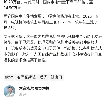
19.23万台。与此同时，国内市场销量下降了3.1倍，至
34.59万台。
尽管国内生产蓬勃发展，但零售价格却在上涨。2026年6
月，电视机价格较去年同期上涨了37.5%，较年初上涨了
15.8%。
据专家分析，这是因为哈萨克斯坦的电视机生产仍处于发展
阶段。由于显示屏、处理器和存储芯片等关键部件依赖进
口，设备成本仍然受全球电子元件市场价格、汇率和物流成
本的影响。此外，人工智能产业和数据中心对存储芯片日益
增长的需求也推高了价格。
统计
哈萨克斯坦
经济
进出口
木合塔尔 哈力木拉
编译