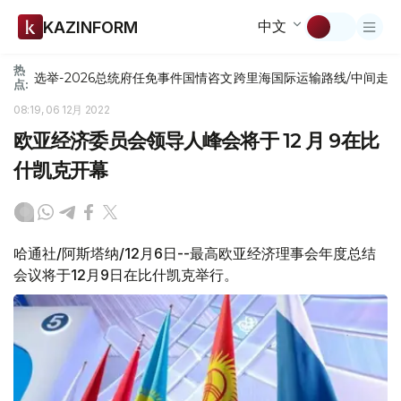
中文
KAZINFORM
热
选举-2026
总统府
任免
事件
国情咨文
跨里海国际运输路线/中间走
点:
08:19, 06 12月 2022
欧亚经济委员会领导人峰会将于 12 月 9在比
什凯克开幕
哈通社/阿斯塔纳/12月6日--最高欧亚经济理事会年度总结
会议将于12月9日在比什凯克举行。