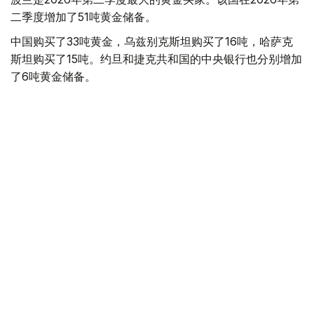
二季度增加了51吨黄金储备。
中国购买了33吨黄金，乌兹别克斯坦购买了16吨，哈萨克
斯坦购买了15吨。约旦和捷克共和国的中央银行也分别增加
了6吨黄金储备。
全球各国央行在第二季度共购买了约289吨黄金，比2025年
同期增长了62%。去年同期，黄金购买量约为178吨。
世界黄金协会称，黄金需求的增长受到地缘政治不确定性、
本季度贵金属价格下跌，以及各国寻求国际储备多元化等因
素的影响。
根据该协会进行的一项调查，89%的央行行长预计未来一
年全球黄金储备量将会增加。45%的受访者表示，他们的
国家计划增加黄金储备。
黄金储备
哈萨克斯坦
经济
央行
金融