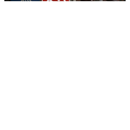
Фото: Kazinform
根据新修订的《俄罗斯联邦行政违法法典》，外国公民实施
相关行政违法行为时，除罚款外，还可能被处以行政驱逐出
境处罚。
根据法律规定，外国公民如参与未经批准的集会活动，以及
实施拒不服从执法人员、轻微流氓行为、妨碍道路交通、歧
视行为、在边境地区拒不服从管理等行政违法行为，均可能
面临被驱逐出境。
此外，涉及极端主义活动和传播被禁止信息的部分违法行
为，也被纳入适用范围，包括侮辱宗教象征、煽动仇恨或敌
意、展示极端主义或纳粹标志、传播极端主义材料，以及利
用媒体传播危险信息等。