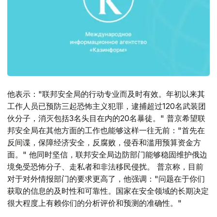
他表示："联邦安全局的行动专业而及时有效。年初以来其
工作人员已预防三起恐怖主义犯罪，逮捕超过120名武装团
伙分子，消灭包括3名头目在内的20名暴徒。" 普京希望联
邦安全局在其他方面的工作也能够这样一往无前："首先在
反间谍，保障经济安全，反腐败，侵吞和滥用预算资金方
面。" 他同时坚信，联邦安全局边防部门能够稳固维护俄边
境免受恐怖分子、走私者和非法移民侵扰。 普京称，目前
对于对外情报部门的要求更高了，他强调："问题在于你们
获取的信息的及时性和可靠性。国家在安全领域的长期决定
很大程度上有赖你们的分析评价和预测的准确性。"