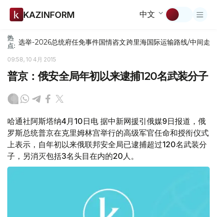
中文
KAZINFORM
热
选举-2026
总统府
任免
事件
国情咨文
跨里海国际运输路线/中间走
点:
09:58, 10 4月 2015
普京：俄安全局年初以来逮捕120名武装分子
哈通社阿斯塔纳4月10日电 据中新网援引俄媒9日报道，俄
罗斯总统普京在克里姆林宫举行的高级军官任命和授衔仪式
上表示，自年初以来俄联邦安全局已逮捕超过120名武装分
子，另消灭包括3名头目在内的20人。