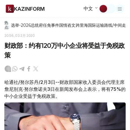
中文
KAZINFORM
热
选举-2026
总统府
任免
事件
国情咨文
跨里海国际运输路线/中间走
点:
20:56, 03 2月 2020
财政部：约有120万中小企业将受益于免税政
策
哈通社/努尔苏丹/2月3日--财政部国家收入委员会代理主席
詹尼别克·努尔詹诺夫3日在新闻发布会上表示，将有75%的
中小企业受益于免税政策。