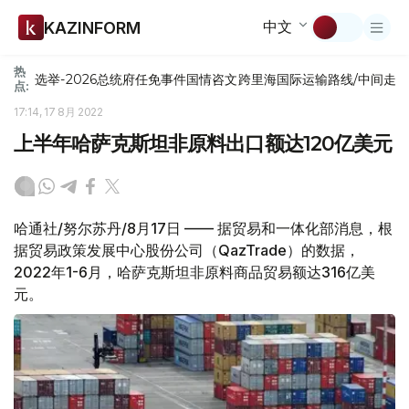
中文
KAZINFORM
热
选举-2026
总统府
任免
事件
国情咨文
跨里海国际运输路线/中间走
点:
17:14, 17 8月 2022
上半年哈萨克斯坦非原料出口额达120亿美元
哈通社/努尔苏丹/8月17日 —— 据贸易和一体化部消息，根
据贸易政策发展中心股份公司（QazTrade）的数据，
2022年1-6月，哈萨克斯坦非原料商品贸易额达316亿美
元。