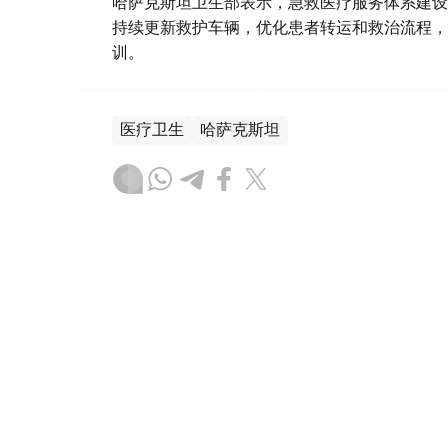
哈萨克斯坦卫生部表示，急救医疗服务体系建设
持续更新救护车辆，优化患者转运和救治流程，
训。
医疗卫生
哈萨克斯坦
达娜 努尔巴克提
编译
08:39, 07 8月 2026
卫生部：重症先天性疾病新生