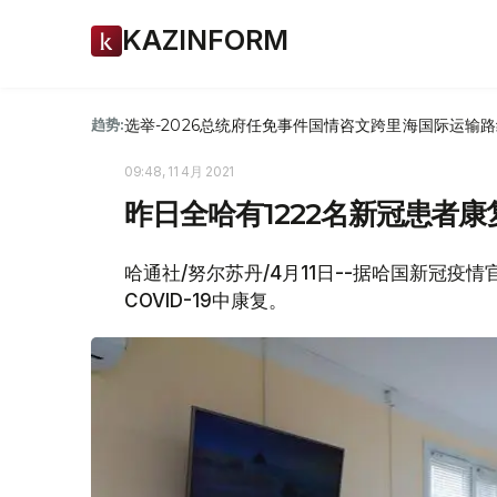
KAZINFORM
选举-2026
总统府
任免
事件
国情咨文
跨里海国际运输路
趋势:
09:48, 11 4月 2021
昨日全哈有1222名新冠患者康
哈通社/努尔苏丹/4月11日--据哈国新冠疫
COVID-19中康复。