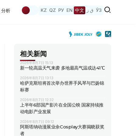
KZ
QZ
РУ
EN
中文
ق ز
ЎЗ
分析
相关新闻
2026年8月7日 15:13
新一轮高温天气来袭 多地最高气温或达41℃
2026年8月7日 13:13
哈萨克斯坦将首次举办世界手风琴与巴扬锦
标赛
2026年8月7日 12:32
上半年6部国产影片在全国公映 国家持续推
动电影产业发展
2026年8月7日 09:12
阿斯塔纳动漫展业余Cosplay大赛揭晓获奖
者