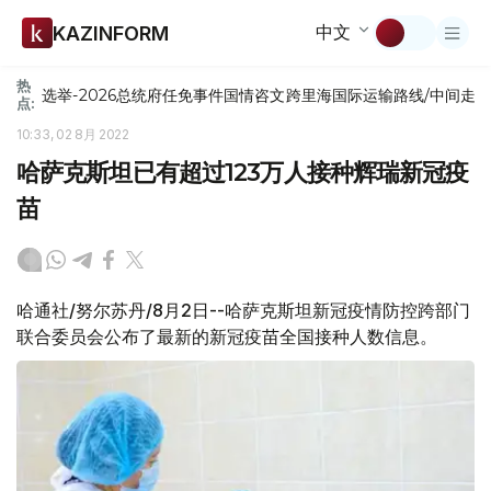
中文
KAZINFORM
热
选举-2026
总统府
任免
事件
国情咨文
跨里海国际运输路线/中间走
点:
10:33, 02 8月 2022
哈萨克斯坦已有超过123万人接种辉瑞新冠疫
苗
哈通社/努尔苏丹/8月2日--哈萨克斯坦新冠疫情防控跨部门
联合委员会公布了最新的新冠疫苗全国接种人数信息。