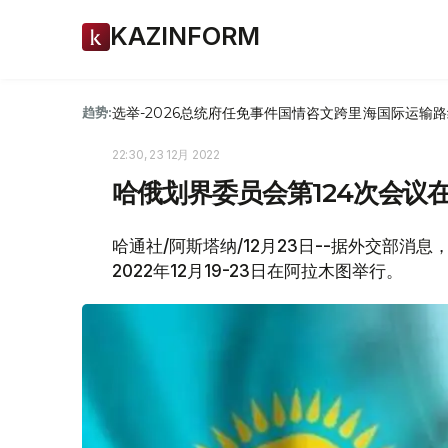
KAZINFORM
选举-2026
总统府
任免
事件
国情咨文
跨里海国际运输路
趋势:
22:30, 23 12月 2022
哈俄划界委员会第124次会议
哈通社/阿斯塔纳/12月23日--据外交部消
2022年12月19-23日在阿拉木图举行。