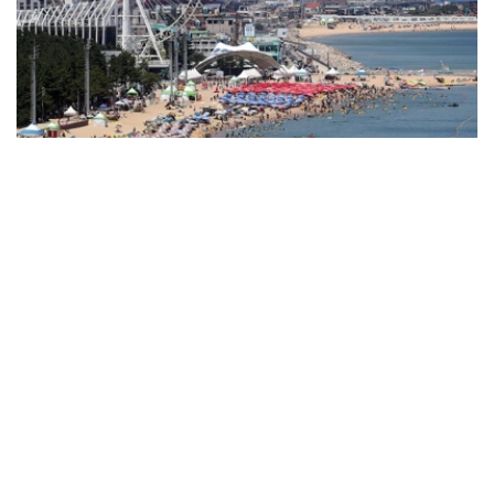
Фото: Yonhap
韩国中央灾难安全对策本部表示，受创纪录高温天气影响，
仅1日一天就报告了96例高温相关疾病病例，今年累计病例
达1889例，其中死亡14例。按地区划分，京畿道以395例
居首，庆尚北道、庆尚南道、全罗南道、光州等地紧随其
后。
畜产、水产领域的损失也接连不断。畜舍温度上升造成逾
43.2万头（只）畜禽死亡，其中猪2.8万多头、家禽40.4万
多只。另据统计，水温上升导致比目鱼、鲻鱼等逾16.5万条
养殖鱼死亡。