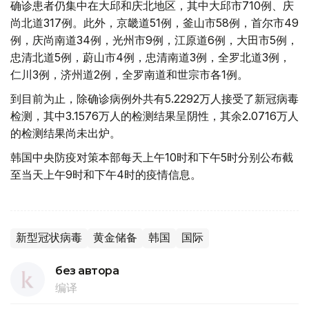
确诊患者仍集中在大邱和庆北地区，其中大邱市710例、庆
尚北道317例。此外，京畿道51例，釜山市58例，首尔市49
例，庆尚南道34例，光州市9例，江原道6例，大田市5例，
忠清北道5例，蔚山市4例，忠清南道3例，全罗北道3例，
仁川3例，济州道2例，全罗南道和世宗市各1例。
到目前为止，除确诊病例外共有5.2292万人接受了新冠病毒
检测，其中3.1576万人的检测结果呈阴性，其余2.0716万人
的检测结果尚未出炉。
韩国中央防疫对策本部每天上午10时和下午5时分别公布截
至当天上午9时和下午4时的疫情信息。
新型冠状病毒
黄金储备
韩国
国际
без автора
编译