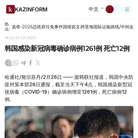
中文
KAZINFORM
热
选举-2026
总统府
任免
事件
国情咨文
跨里海国际运输路线/中间走
点:
16:22, 26 2月 2020
韩国感染新冠病毒确诊病例1261例 死亡12例
哈通社/努尔苏丹/2月26日 —— 据韩联社报道，韩国中央防
疫对策本部26日通报，截至当天下午4点，韩国感染新型冠
状病毒（COVID-19）确诊病例增至1261例，死亡病例12
例。