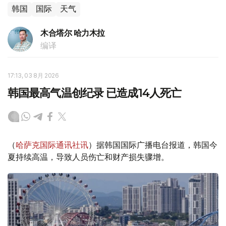
韩国
国际
天气
木合塔尔 哈力木拉
编译
17:13, 03 8月 2026
韩国最高气温创纪录 已造成14人死亡
（
哈萨克国际通讯社讯
）据韩国国际广播电台报道，韩国今
夏持续高温，导致人员伤亡和财产损失骤增。