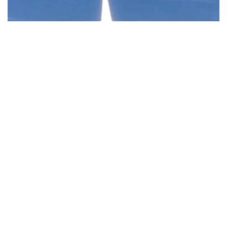
Фото: Uzcosmos
据乌兹别克斯坦数字技术部消息，此次发射由中国Star
Vision公司实施，发射地点位于中国山东省近海海上发射平
台。
据了解，该卫星以“Samarkand-2028”命名，名称取自将于
2028年在撒马尔罕举行的第79届国际宇航大会。
乌兹别克斯坦数字技术部表示，卫星搭载的机载系统采用了
由“Uzbekcosmos”专家自主研发的人工智能模块。该技术
可在轨直接处理高光谱遥感数据，提高数据传输和分析效
率。
“Uzbekcosmos”介绍称，“Samarkand-2028”卫星投入运
行后，将主要用于生态环境监测、水资源和土地资源管理、