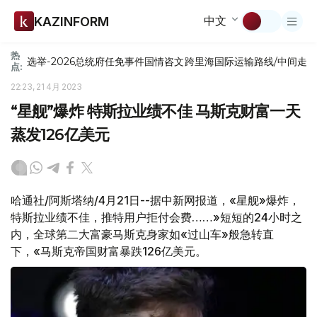
中文
KAZINFORM
热
选举-2026
总统府
任免
事件
国情咨文
跨里海国际运输路线/中间走
点:
22:23, 21 4月 2023
“星舰”爆炸 特斯拉业绩不佳 马斯克财富一天
蒸发126亿美元
哈通社/阿斯塔纳/4月21日--据中新网报道，«星舰»爆炸，
特斯拉业绩不佳，推特用户拒付会费……»短短的24小时之
内，全球第二大富豪马斯克身家如«过山车»般急转直
下，«马斯克帝国财富暴跌126亿美元。