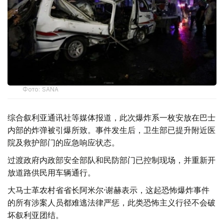
Фото: SANA
综合叙利亚通讯社等媒体报道，此次爆炸系一枚安放在巴士
内部的炸弹被引爆所致。事件发生后，卫生部已提升附近医
院及救护部门的应急响应状态。
过渡政府内政部安全部队和民防部门已控制现场，并重新开
放道路供民用车辆通行。
大马士革农村省省长阿米尔·谢赫表示，这起恐怖爆炸事件
的所有涉案人员都难逃法律严惩，此类恐怖主义行径不会破
坏叙利亚团结。