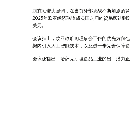
别克帖诺夫强调，在当前外部挑战不断加剧的背
2025年欧亚经济联盟成员国之间的贸易额达到9
美元。
会议指出，欧亚政府间理事会工作的优先方向包
架内引入人工智能技术，以及进一步完善保障食
会议还指出，哈萨克斯坦食品工业的出口潜力正
的出口总额约为70亿美元。
与此同时，针对企业界代表反映的向伙伴国家市
方面指出，为确保切实履行欧亚经济联盟相关义
全面的监测。以客观、一致的方式解决现存问题
易注入重要动力。