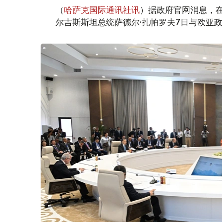
（
哈萨克国际通讯社讯
）据政府官网消息，
尔吉斯斯坦总统萨德尔·扎帕罗夫7日与欧亚