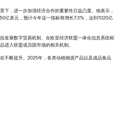
景下，进一步加强经济合作的重要性日益凸显。他表示，
50亿美元，预计今年这一指标将增长7.3%，达到1020亿
括发展数字贸易机制、在欧亚经济联盟一体化信息系统框
品进入联盟成员国市场的相关机制。
在不断提升。2025年，各类动植物源产品以及成品食品
场出口禽肉和乳制品过程中存在的有关壁垒，哈萨克斯坦
务，有必要对食品进入联盟成员国市场的情况开展系统、
，并及时采取措施消除贸易壁垒，将为进一步扩大相互贸