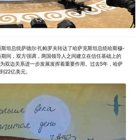
斯斯坦总统萨德尔·扎帕罗夫转达了哈萨克斯坦总统哈斯穆-
谈期间，双方强调，两国领导人之间建立在信任基础上的
为双边关系进一步发展发挥着重要作用。过去5年，哈萨
到22亿美元。