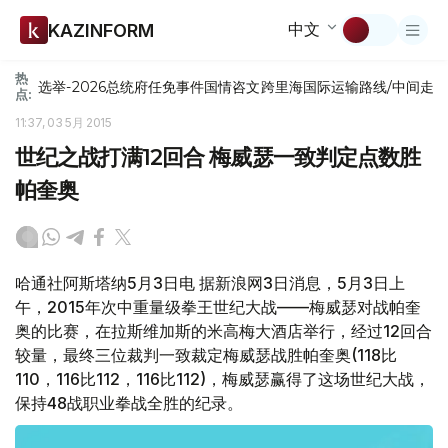
中文
KAZINFORM
热
选举-2026
总统府
任免
事件
国情咨文
跨里海国际运输路线/中间走
点:
11:37, 03 5月 2015
世纪之战打满12回合 梅威瑟一致判定点数胜
帕奎奥
哈通社阿斯塔纳5月3日电 据新浪网3日消息，5月3日上
午，2015年次中重量级拳王世纪大战——梅威瑟对战帕奎
奥的比赛，在拉斯维加斯的米高梅大酒店举行，经过12回合
较量，最终三位裁判一致裁定梅威瑟战胜帕奎奥(118比
110，116比112，116比112)，梅威瑟赢得了这场世纪大战，
保持48战职业拳战全胜的纪录。