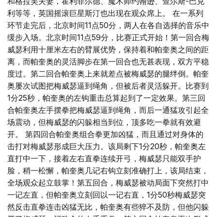
和格拉芙夫妻，霍利菲尔德、魔术师约翰逊、查尔斯-巴克
利等等，英国摇滚巨星斯汀也出现在观众席上。 在一系列
环节走完后，北京时间11点50分，两人在各自选择的音乐中
缓步入场。北京时间11点59分，比赛正式开始！第一回合梅
威瑟利用十厘米左右的臂展优势，保持着和帕奎奥之间的距
离，而帕奎奥的灵活脚步在第一回合也无甚表现，双方平稳
度过。第二回合帕奎奥上来就差点被梅威瑟的腿绊倒。帕奎
奥屡次试图把梅威瑟逼到绳角，但被后者灵活躲开。比赛到
1分25秒，帕奎奥的左钩重击总算起到了一定效果。第三回
合帕奎奥左手摆拳把梅威瑟逼到绳角，而后一通猛攻引起全
场震动，但梅威瑟的闪躲相当到位，顶多吃一拳就有效避
开。 第四回合帕奎奥组合拳更加凶猛，而且通过对身体的
击打对梅威瑟形成巨大压力。该局剩下1分20秒，帕奎奥左
直打中一下，接着左右直拳连续开弓，梅威瑟只能双手护
脸，稍一松懈，帕奎奥几记右钩立刻准确打上，该局结束，
全场观众起立鼓掌！第五回合，梅威瑟被动局面下突然打中
一记左直，但帕奎奥立刻回以一记右直，1分50秒梅威瑟突
然反击直拳连击凶猛无比，帕奎奥有些猝不及防，但他闪躲