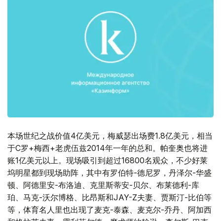
本场世纪之战价值4亿美元，梅威瑟出场费1.8亿美元，相当
于C罗+梅西+老虎伍兹2014年一年的总和。帕奎奥也将进
账1亿美元以上。现场吸引到超过16800名观众，不少好莱
坞明星都到现场助阵，其中有罗伯特-德尼罗，丹泽尔-华盛
顿、阿德里安-布洛迪、克里斯蒂安-贝尔、布莱德利-库
珀、马克-沃尔博格、比昂斯和JAY-Z夫妻、贾斯汀-比伯等
等，体育名人里也出现了麦克-泰森、麦克尔-乔丹、阿加西