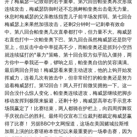
开了梅威瑟一记致命的右手重拳。第六回合帕奎奥再次形成
连续攻击，梅威瑟防御时还不忘挑衅帕奎奥出击毫无力量。
休息时梅威瑟的父亲教练指责儿子前半场发挥弱。第七回合
梅威瑟上来果然加强攻击，还剩2分钟时一记刺拳有效命
中。第八回合帕奎奥几次直拳都打中，但力量不大。梅威瑟
右直也打中一次帕奎奥下巴。第九回合虽然梅威瑟还是防守
至上，但反击中命中率提高不少，而帕奎奥还是抓到小空挡
就连续猛打的"暴力"策略。第十回合双方似乎陷入僵持，两
方你中一拳我还一拳，锣响之后，帕奎奥自信的笑容满满。
最后两回合开始！梅威瑟看来要主动进攻，他的上钩开始发
挥威力，连着几次有效击中，但非常经打的帕奎奥还是努力
追着梅威瑟打。第12回合！两人开打前微笑拥抱一下。这一
回合没什么惊人变化，帕奎奥连续进攻，梅威瑟继续把脚步
移动发挥到极限来躲避，还剩十秒，梅威瑟高举右手示意本
场我赢定了！比赛结束，两人都骑在护栏上，向四周挥舞双
手庆祝自己的胜利。最终司仪宣布三位裁判都裁定梅威瑟赢
得了比赛！ 另据BBC中文网报道，这场在美国赌城拉斯维
加斯上演的比赛堪称本世纪以来最重要的一场拳击赛，因为