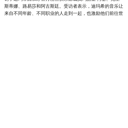
斯蒂娜、路易莎和阿古斯廷。受访者表示，迪玛希的音乐让
来自不同年龄、不同职业的人走到一起，也激励他们前往世
界各地旅行，并进一步了解哈萨克斯坦文化。
文章回顾了迪玛希从早期音乐创作到2017年参加中国综艺
节目《歌手》（Singer）并走向国际舞台的发展历程，认为
其出色的演唱实力、跨越多种音乐风格的能力以及不断扩大
的国际影响力，是吸引全球乐迷的重要原因。
《世界报》还特别介绍了西班牙“Dears”粉丝社群。报道
称，迪玛希西班牙官方粉丝俱乐部拥有数百名正式会员，而
线上粉丝社群规模已接近1.8万人。
不少粉丝还会专程前往世界各地观看迪玛希演唱会，并将这
种跨国追随偶像演出的旅行戏称为“迪玛希旅游”。
报道还介绍了导演戴维·科良特斯（David Collantes）拍摄
的纪录片《Al compás de su voz》（《伴随他的歌
声》）。影片聚焦迪玛希在西班牙的粉丝群体，讲述他的音
乐如何跨越国界，连接不同国家的人们，并成为他们生活中