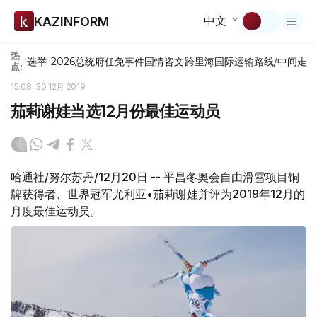
中文
KAZINFORM
热
选举-2026
总统府
任免
事件
国情咨文
跨里海国际运输路线/中间走
点:
15:08, 30 12月 2019
茄莉谢娃当选12月份最佳运动员
哈通社/努尔苏丹/12月20日 -- 平昌冬奥会自由滑雪项目铜
牌获得者、世界冠军尤利亚•茄莉谢娃并评为2019年12月的
月度最佳运动员。