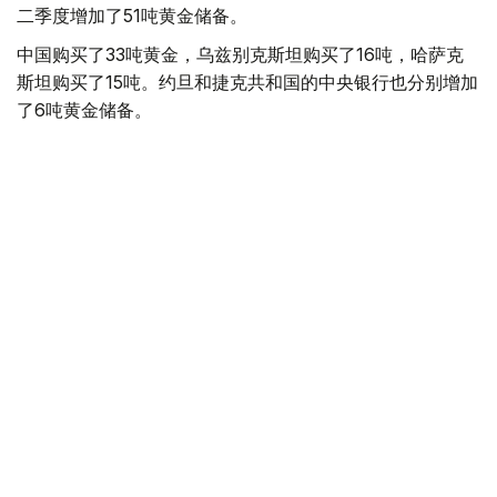
二季度增加了51吨黄金储备。
中国购买了33吨黄金，乌兹别克斯坦购买了16吨，哈萨克
斯坦购买了15吨。约旦和捷克共和国的中央银行也分别增加
了6吨黄金储备。
全球各国央行在第二季度共购买了约289吨黄金，比2025年
同期增长了62%。去年同期，黄金购买量约为178吨。
世界黄金协会称，黄金需求的增长受到地缘政治不确定性、
本季度贵金属价格下跌，以及各国寻求国际储备多元化等因
素的影响。
根据该协会进行的一项调查，89%的央行行长预计未来一
年全球黄金储备量将会增加。45%的受访者表示，他们的
国家计划增加黄金储备。
黄金储备
哈萨克斯坦
经济
央行
金融