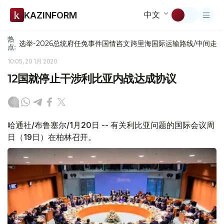
中文
KAZINFORM
热
选举-2026
总统府
任免
事件
国情咨文
跨里海国际运输路线/中间走
点:
10:05, 20 1月 2020
12国就停止干涉利比亚内战达成协议
哈通社/布鲁塞尔/1月20日 -- 有关利比亚问题的国际会议周
日（19日）在柏林召开。