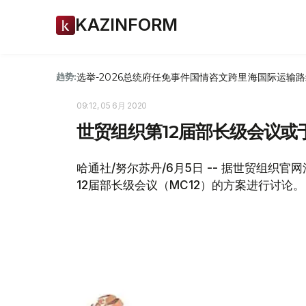
KAZINFORM
选举-2026
总统府
任免
事件
国情咨文
跨里海国际运输路
趋势:
09:12, 05 6月 2020
世贸组织第12届部长级会议或
哈通社/努尔苏丹/6月5日 -- 据世贸组织
12届部长级会议（MC12）的方案进行讨论。