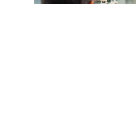
Фото: Сыртқы істер министрлігі
双方还商讨了即将举行的高级别和高级别双边活
些活动的重要性。
根据会谈结果，双方达成协议，两国外交部将继
外交
哈萨克斯坦
阿拉伯