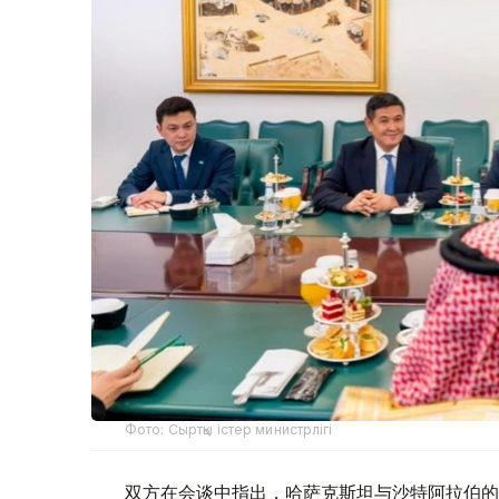
Фото: Сыртқы істер министрлігі
双方在会谈中指出，哈萨克斯坦与沙特阿拉伯的