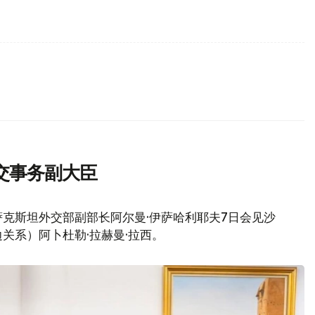
交事务副大臣
克斯坦外交部副部长阿尔曼·伊萨哈利耶夫7日会见沙
关系）阿卜杜勒·拉赫曼·拉西。