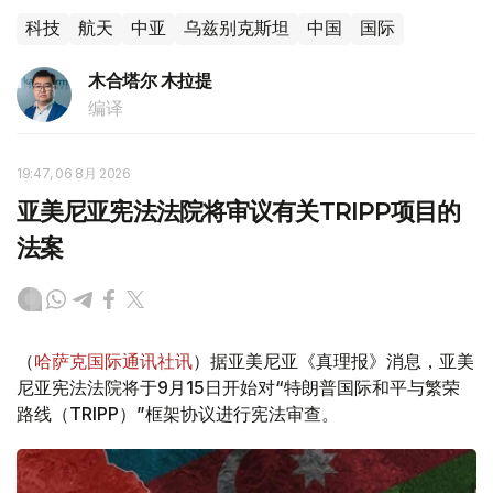
科技
航天
中亚
乌兹别克斯坦
中国
国际
木合塔尔 木拉提
编译
19:47, 06 8月 2026
亚美尼亚宪法法院将审议有关TRIPP项目的
法案
（
哈萨克国际通讯社讯
）据亚美尼亚《真理报》消息，亚美
尼亚宪法法院将于9月15日开始对“特朗普国际和平与繁荣
路线（TRIPP）”框架协议进行宪法审查。