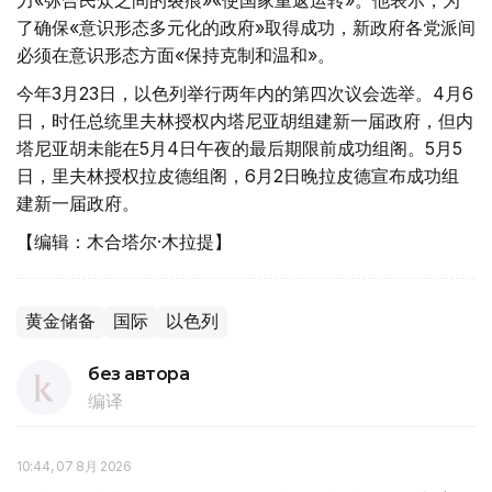
力«弥合民众之间的裂痕»«使国家重返运转»。他表示，为
了确保«意识形态多元化的政府»取得成功，新政府各党派间
必须在意识形态方面«保持克制和温和»。
今年3月23日，以色列举行两年内的第四次议会选举。4月6
日，时任总统里夫林授权内塔尼亚胡组建新一届政府，但内
塔尼亚胡未能在5月4日午夜的最后期限前成功组阁。5月5
日，里夫林授权拉皮德组阁，6月2日晚拉皮德宣布成功组
建新一届政府。
【编辑：木合塔尔·木拉提】
黄金储备
国际
以色列
без автора
编译
10:44, 07 8月 2026