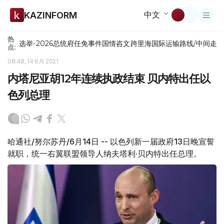
中文
KAZINFORM
热
选举-2026
总统府
任免
事件
国情咨文
跨里海国际运输路线/中间走
点:
08:48, 14 6月 2021
内塔尼亚胡12年连续执政结束 贝内特出任以
色列总理
哈通社/努尔苏丹/6月14日 -- 以色列新一届政府13日晚宣誓
就职，统一右翼联盟领导人纳夫塔利·贝内特出任总理。