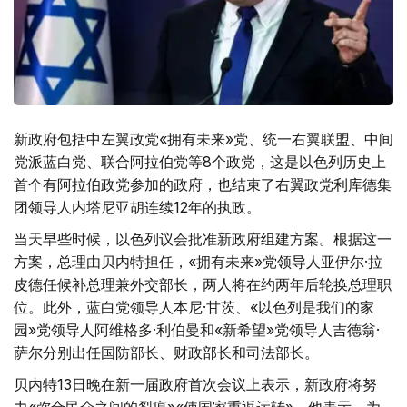
新政府包括中左翼政党«拥有未来»党、统一右翼联盟、中间
党派蓝白党、联合阿拉伯党等8个政党，这是以色列历史上
首个有阿拉伯政党参加的政府，也结束了右翼政党利库德集
团领导人内塔尼亚胡连续12年的执政。
当天早些时候，以色列议会批准新政府组建方案。根据这一
方案，总理由贝内特担任，«拥有未来»党领导人亚伊尔·拉
皮德任候补总理兼外交部长，两人将在约两年后轮换总理职
位。此外，蓝白党领导人本尼·甘茨、«以色列是我们的家
园»党领导人阿维格多·利伯曼和«新希望»党领导人吉德翁·
萨尔分别出任国防部长、财政部长和司法部长。
贝内特13日晚在新一届政府首次会议上表示，新政府将努