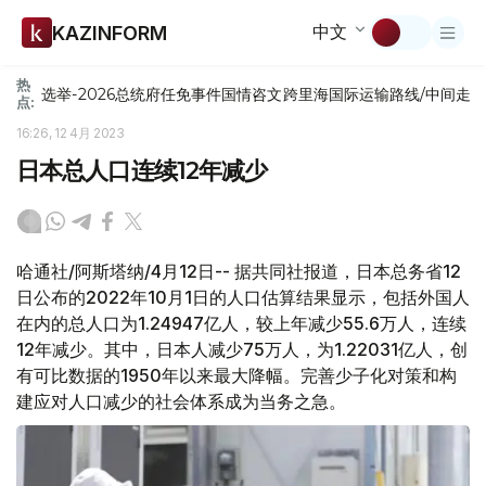
中文
KAZINFORM
热
选举-2026
总统府
任免
事件
国情咨文
跨里海国际运输路线/中间走
点:
16:26, 12 4月 2023
日本总人口连续12年减少
哈通社/阿斯塔纳/4月12日-- 据共同社报道，日本总务省12
日公布的2022年10月1日的人口估算结果显示，包括外国人
在内的总人口为1.24947亿人，较上年减少55.6万人，连续
12年减少。其中，日本人减少75万人，为1.22031亿人，创
有可比数据的1950年以来最大降幅。完善少子化对策和构
建应对人口减少的社会体系成为当务之急。