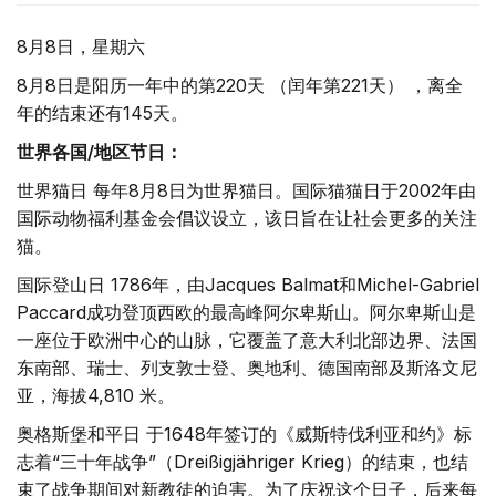
8月8日，星期六
8月8日是阳历一年中的第220天 （闰年第221天） ，离全
年的结束还有145天。
世界各国/地区节日：
世界猫日 每年8月8日为世界猫日。国际猫猫日于2002年由
国际动物福利基金会倡议设立，该日旨在让社会更多的关注
猫。
国际登山日 1786年，由Jacques Balmat和Michel-Gabriel
Paccard成功登顶西欧的最高峰阿尔卑斯山。阿尔卑斯山是
一座位于欧洲中心的山脉，它覆盖了意大利北部边界、法国
东南部、瑞士、列支敦士登、奥地利、德国南部及斯洛文尼
亚，海拔4,810 米。
奥格斯堡和平日 于1648年签订的《威斯特伐利亚和约》标
志着“三十年战争”（Dreißigjähriger Krieg）的结束，也结
束了战争期间对新教徒的迫害。为了庆祝这个日子，后来每