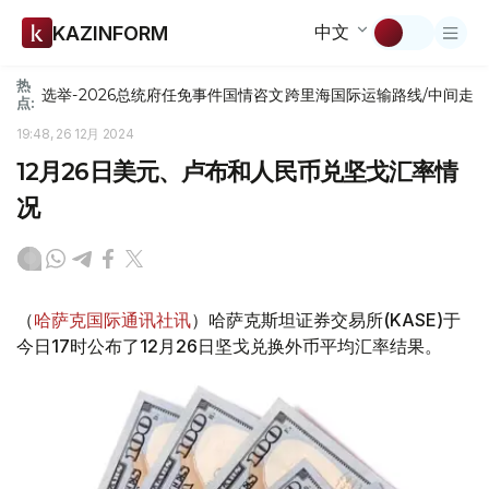
中文
KAZINFORM
热
选举-2026
总统府
任免
事件
国情咨文
跨里海国际运输路线/中间走
点:
19:48, 26 12月 2024
12月26日美元、卢布和人民币兑坚戈汇率情
况
（
哈萨克国际通讯社讯
）哈萨克斯坦证券交易所(KASE)于
今日17时公布了12月26日坚戈兑换外币平均汇率结果。