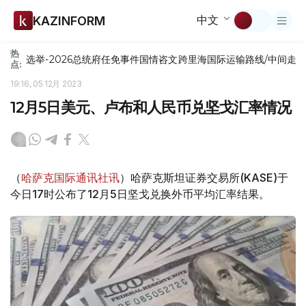
中文
KAZINFORM
热
选举-2026
总统府
任免
事件
国情咨文
跨里海国际运输路线/中间走
点:
19:16, 05 12月 2023
12月5日美元、卢布和人民币兑坚戈汇率情况
（
哈萨克国际通讯社讯
）哈萨克斯坦证券交易所(KASE)于
今日17时公布了12月5日坚戈兑换外币平均汇率结果。