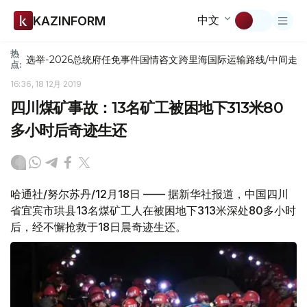
中文
KAZINFORM
热
选举-2026
总统府
任免
事件
国情咨文
跨里海国际运输路线/中间走
点:
16:36, 18 12月 2019
四川煤矿事故：13名矿工被困地下313米80
多小时后奇迹生还
哈通社/努尔苏丹/12月18日 —— 据新华社报道，中国四川
省宜宾市珙县13名煤矿工人在被困地下313米深处80多小时
后，经不懈抢救于18日晨奇迹生还。