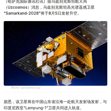
（哈萨克国际通讯社讯）据乌兹别克斯坦航天局
（Uzcosmos）消息，乌兹别克斯坦高光谱遥感卫星
“Samarkand-2028”将于8月5日发射升空。
Фото: uzcosmos.uz
据悉，该卫星将在中国山东省沿海一处航天发射场发射，与
印度尼西亚“Lampung-1”卫星共同进入轨道。