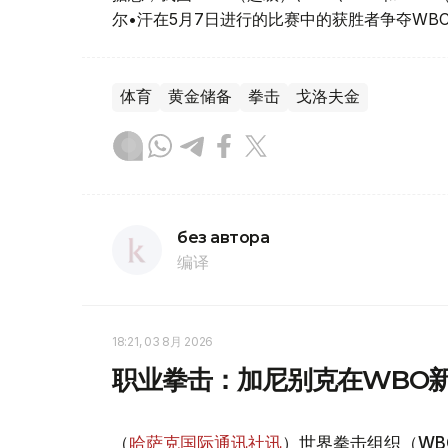
尔•汗在5月7日进行的比赛中的获胜者争夺W
体育
黄金储备
拳击
戈洛夫金
без автора
编译
18:21, 03 8月 2026
职业拳击：加尼别克在WBO
（
哈萨克国际通讯社讯
）世界拳击组织（WB