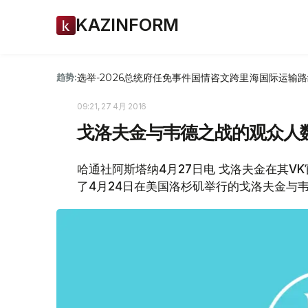
KAZINFORM
选举-2026
总统府
任免
事件
国情咨文
跨里海国际运输路
趋势:
09:21, 27 4月 2016
戈洛夫金与韦德之战的观众人数
哈通社阿斯塔纳4月27日电 戈洛夫金在其V
了4月24日在美国洛杉矶举行的戈洛夫金与