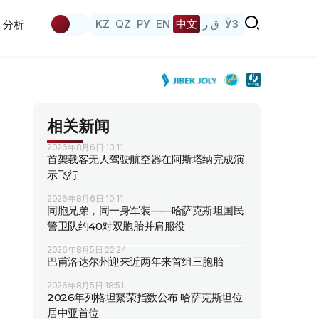
KZ
QZ
РУ
EN
中文
ق ز
ЎЗ
分析
相关新闻
2026年8月6日 13:11
首架载客无人驾驶航空器在阿斯塔纳完成演
示飞行
2026年8月6日 10:11
同胞兄弟，同一身军装——哈萨克斯坦国民
警卫队约40对双胞胎并肩服役
2026年8月5日 22:24
巴甫洛达尔州迎来近两年来首组三胞胎
2026年8月5日 18:51
2026年列格坦繁荣指数公布 哈萨克斯坦位
居中亚首位