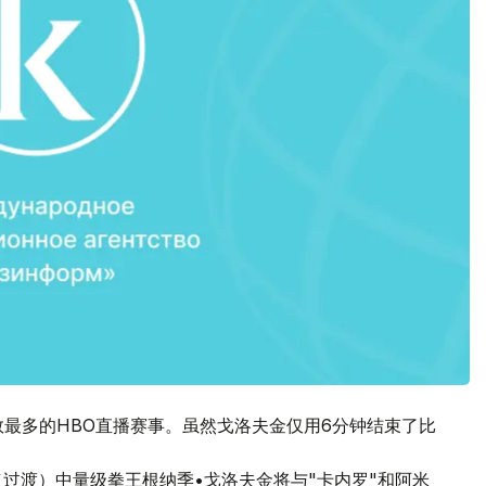
数最多的HBO直播赛事。虽然戈洛夫金仅用6分钟结束了比
C（过渡）中量级拳王根纳季•戈洛夫金将与"卡内罗"和阿米