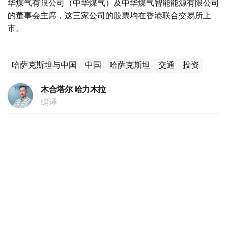
华煤气有限公司（中华煤气）及中华煤气智能能源有限公司
的董事会主席，这三家公司的股票均在香港联合交易所上
市。
哈萨克斯坦与中国
中国
哈萨克斯坦
交通
投资
木合塔尔 哈力木拉
编译
16:17, 04 8月 2026
哈萨克斯坦副外长会见中国驻哈大使
（
哈萨克国际通讯社讯
）据外交部消息，哈萨克斯坦外交部
副部长阿尔曼·伊萨哈利耶夫4日会见中国驻哈萨克斯坦共和
国特命全权大使韩春霖。