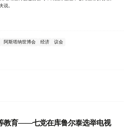
夫说。
阿斯塔纳世博会
经济
议会
等教育——七党在库鲁尔泰选举电视