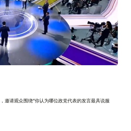
，邀请观众围绕“你认为哪位政党代表的发言最具说服
持率位居第一；“乡村党”获得17.58%的支持率，排名第