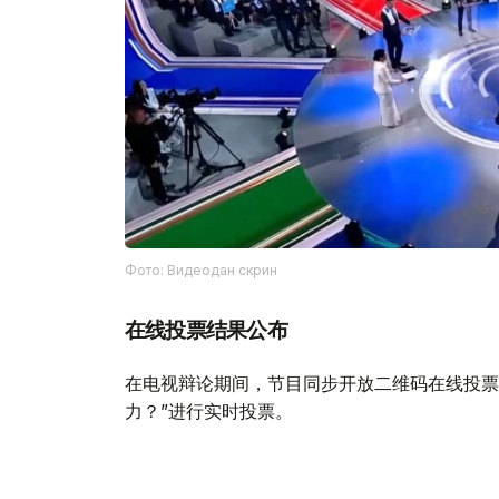
Фото: Видеодан скрин
在线投票结果公布
在电视辩论期间，节目同步开放二维码在线投票
力？”进行实时投票。
节目公布统计结果时，“公正党”以42.53%的支
二；“共和国党”以10.88%位列第三。