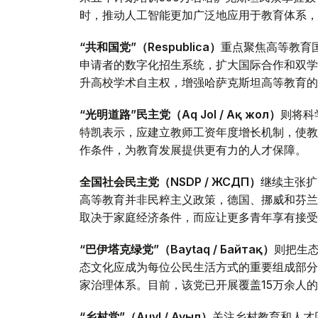
时，推动人工智能更加广泛地应用于教育体系，
“共和国党”（Respublica）
重点聚焦高等教育
申请者的数字化招生系统，扩大国际合作和双学
升高校学术自主权，增强哈萨克斯坦高等教育的
“光明道路”民主党（Aq Jol / Ақ жол）
则将科
特凯表示，应建立教师工资年度增长机制，使教
作条件，为教育发展提供更有力的人才保障。
全国社会民主党（NSDP / ЖСДП）
继续主张扩
高等教育并非民粹主义政策，德国、挪威和芬兰
取决于家庭经济条件，而应让更多青年享有接受
“巴伊塔克绿党”（Baytaq / Байтақ）
则把生
态文化应成为每位公民生活方式的重要组成部分
家治理体系。目前，该党已开展覆盖15万余人
“乡村党”（Auyl / Ауыл）
关注乡村教育和人才