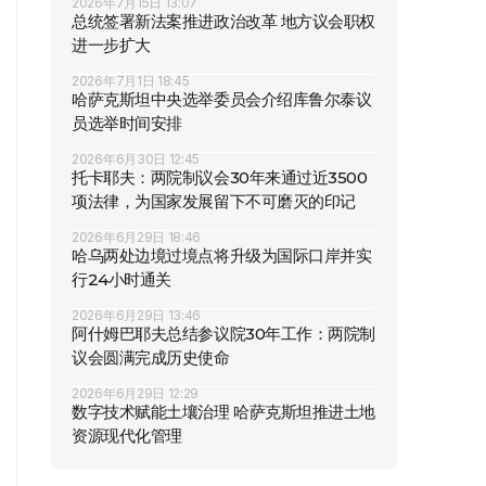
2026年7月15日 13:07
总统签署新法案推进政治改革 地方议会职权
进一步扩大
2026年7月1日 18:45
哈萨克斯坦中央选举委员会介绍库鲁尔泰议
员选举时间安排
2026年6月30日 12:45
托卡耶夫：两院制议会30年来通过近3500
项法律，为国家发展留下不可磨灭的印记
2026年6月29日 18:46
哈乌两处边境过境点将升级为国际口岸并实
行24小时通关
2026年6月29日 13:46
阿什姆巴耶夫总结参议院30年工作：两院制
议会圆满完成历史使命
2026年6月29日 12:29
数字技术赋能土壤治理 哈萨克斯坦推进土地
资源现代化管理