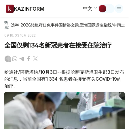
中文
KAZINFORM
热
选举-2026
总统府
任免
事件
国情咨文
跨里海国际运输路线/中间走
点:
09:16, 03 10月 2022
全国仅剩134名新冠患者在接受住院治疗
哈通社/阿斯塔纳/10月3日--根据哈萨克斯坦卫生部3日发布
的消息，当前全国有1 334 名患者在接受有关COVID-19的
治疗。