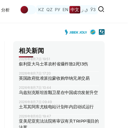
KZ
QZ
РУ
EN
中文
ق ز
ЎЗ
分析
相关新闻
2026年8月7日 19:51
叙利亚大马士革农村省爆炸致2死13伤
2026年8月7日 17:20
英国政府批准派拉蒙收购华纳兄弟交易
2026年8月7日 10:44
乌兹别克斯坦首颗卫星在中国成功发射升空
2026年8月7日 09:49
土耳其阿库尤核电站计划年内启动试运行
2026年8月6日 19:47
亚美尼亚宪法法院将审议有关TRIPP项目的
法案