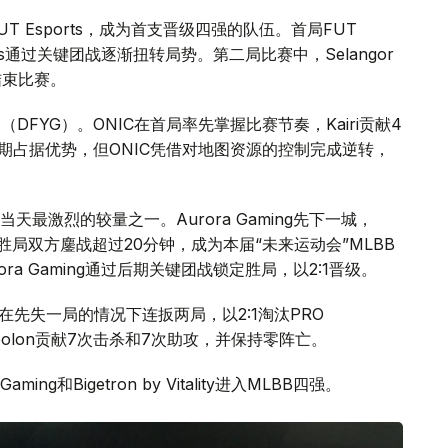
战胜FUT Esports，成为首支晋级四强的队伍。首局FUT
Giants通过关键团战逐渐扭转局势。第二局比赛中，Selangor
便结束比赛。
UAI（DFYG）。ONIC在首局率先掌握比赛节奏，Kairi贡献4
前期占据优势，但ONIC凭借对地图资源的控制完成逆转，
赛则成为当天最激烈的较量之一。Aurora Gaming先下一城，
。决胜局双方鏖战超过20分钟，成为本届“未来运动会”MLBB
a Gaming通过后期关键团战锁定胜局，以2:1晋级。
ality在先失一局的情况下连扳两局，以2:1淘汰PRO
 Simbolon贡献7次击杀和7次助攻，并保持零阵亡。
Gaming和Bigetron by Vitality进入MLBB四强。