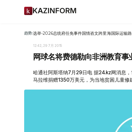
KAZINFORM
选举-2026
总统府
任免
事件
国情咨文
跨里海国际运输路
趋势:
12:42, 29 7月 2015
网球名将费德勒向非洲教育事业
哈通社阿斯塔纳7月29日电 据24.kz网
马拉维捐赠1350万美元，为当地贫困儿童修