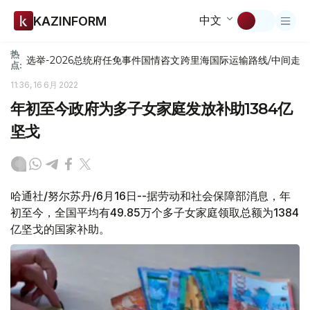
中文
KAZINFORM
热
选举-2026
总统府
任免
事件
国情咨文
跨里海国际运输路线/中间走
点:
11:36, 16 6月 2022
年初至今政府为多子女家庭发放补助1384亿
坚戈
哈通社/努尔苏丹/6月16日--据劳动和社会保障部消息，年
初至今，全国平均有49.85万个多子女家庭领取总额为1384
亿坚戈的国家补助。