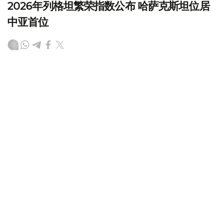
2026年列格坦繁荣指数公布 哈萨克斯坦位居
中亚首位
（
哈萨克国际通讯社讯
）在2026年列格坦全球繁荣指数
（Legatum Prosperity Index 2026）排行榜中，哈萨克斯
坦位居中亚国家首位，在全球161个国家和地区中排名第66
位。