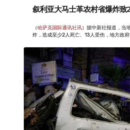
叙利亚大马士革农村省爆炸致2
（
哈萨克国际通讯社讯
）据中新社报道，当
炸，造成至少2人死亡、13人受伤，地方政