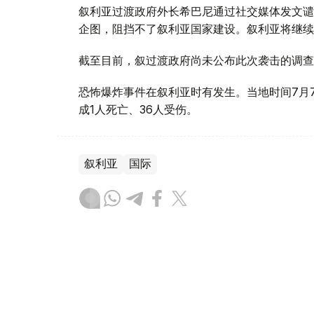
叙利亚过渡政府外长希巴尼通过社交媒体发文谴
企图，阻挡不了叙利亚国家建设。叙利亚将继续
截至目前，叙过渡政府尚未公布此次袭击的调查
恐怖爆炸事件在叙利亚时有发生。当地时间7月
成1人死亡、36人受伤。
叙利亚
国际
木合塔尔 哈力木拉
编译