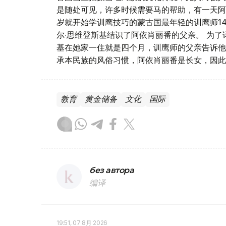
是随处可见，许多时候需要马的帮助，有一天阿
岁就开始学训鹰技巧的蒙古国最年轻的训鹰师14
尔∙思维登斯基结识了阿依肖丽番的父亲。 为了
基在她家一住就是四个月，训鹰师的父亲告诉他
承本民族的风俗习惯，阿依肖丽番是长女，因此
教育
黄金储备
文化
国际
без автора
编译
19:51, 07 8月 2026