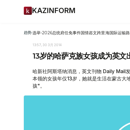
KAZINFORM
选举-2026
总统府
任免
事件
国情咨文
跨里海国际运输路
趋势:
13:57, 30 3月 2014
13岁的哈萨克族女孩成为英文
哈新社阿斯塔纳消息，英文刊物 Daily M
本领的女孩年仅13岁，她就是生活在蒙古大
孩"。