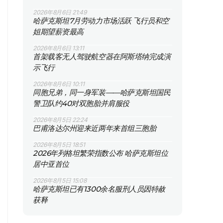
2026年8月6日 21:49
哈萨克斯坦7月劳动力市场活跃 飞行员和空
姐期望薪资最高
2026年8月6日 13:11
首架载客无人驾驶航空器在阿斯塔纳完成演
示飞行
2026年8月6日 10:11
同胞兄弟，同一身军装——哈萨克斯坦国民
警卫队约40对双胞胎并肩服役
2026年8月5日 22:24
巴甫洛达尔州迎来近两年来首组三胞胎
2026年8月5日 18:51
2026年列格坦繁荣指数公布 哈萨克斯坦位
居中亚首位
2026年8月5日 15:08
哈萨克斯坦已有1300余名服刑人员因特赦
获释