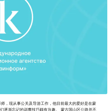
影师，现从事公关及导游工作，他目前最大的爱好是在蒙
们逐渐忘记的训鹰技巧颇有兴趣。 蒙古国山区公路并不