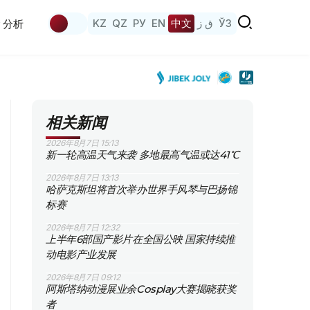
KZ
QZ
РУ
EN
中文
ق ز
ЎЗ
分析
相关新闻
2026年8月7日 15:13
新一轮高温天气来袭 多地最高气温或达41℃
2026年8月7日 13:13
哈萨克斯坦将首次举办世界手风琴与巴扬锦
标赛
2026年8月7日 12:32
上半年6部国产影片在全国公映 国家持续推
动电影产业发展
2026年8月7日 09:12
阿斯塔纳动漫展业余Cosplay大赛揭晓获奖
者