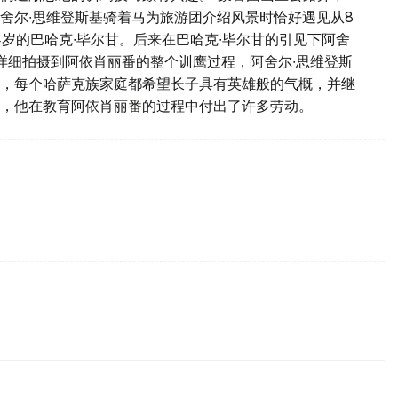
舍尔∙思维登斯基骑着马为旅游团介绍风景时恰好遇见从8
岁的巴哈克∙毕尔甘。后来在巴哈克∙毕尔甘的引见下阿舍
详细拍摄到阿依肖丽番的整个训鹰过程，阿舍尔∙思维登斯
，每个哈萨克族家庭都希望长子具有英雄般的气概，并继
，他在教育阿依肖丽番的过程中付出了许多劳动。