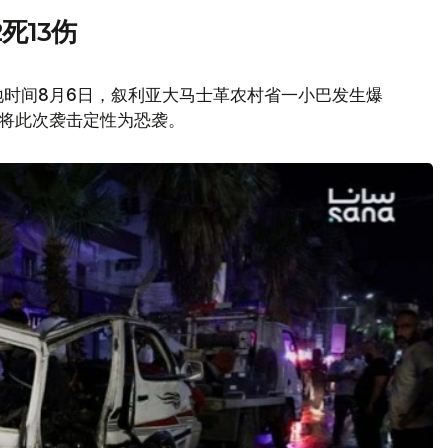
死13伤
地时间8月6日，叙利亚大马士革农村省一小巴发生爆
府将此次袭击定性为恐袭。