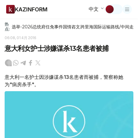
中文
KAZINFORM
热
选举-2026
总统府
任免
事件
国情咨文
跨里海国际运输路线/中间走
点:
06:08, 01 4月 2016
意大利女护士涉嫌谋杀13名患者被捕
意大利一名护士因涉嫌谋杀13名患者而被捕，警察称她
为"病房杀手"。