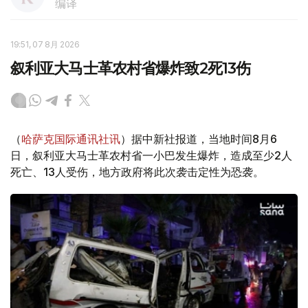
编译
19:51, 07 8月 2026
叙利亚大马士革农村省爆炸致2死13伤
（
哈萨克国际通讯社讯
）据中新社报道，当地时间8月6
日，叙利亚大马士革农村省一小巴发生爆炸，造成至少2人
死亡、13人受伤，地方政府将此次袭击定性为恐袭。