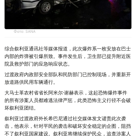
Фото: SANA
综合叙利亚通讯社等媒体报道，此次爆炸系一枚安放在巴士
内部的炸弹被引爆所致。事件发生后，卫生部已提升附近医
院及救护部门的应急响应状态。
过渡政府内政部安全部队和民防部门已控制现场，并重新开
放道路供民用车辆通行。
大马士革农村省省长阿米尔·谢赫表示，这起恐怖爆炸事件
的所有涉案人员都难逃法律严惩，此类恐怖主义行径不会破
坏叙利亚团结。
叙利亚过渡政府外长希巴尼通过社交媒体发文谴责此次袭
击，他表示，针对平民的袭击和破坏安全稳定的企图，阻挡
不了叙利亚国家建设。叙利亚将继续保护民众，追查涉案人