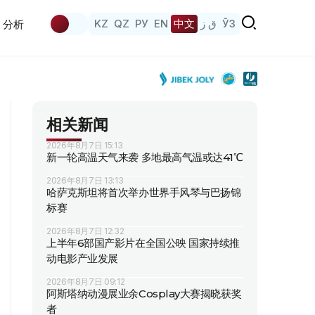
KZ
QZ
РУ
EN
中文
ق ز
ЎЗ
分析
相关新闻
2026年8月7日 15:13
新一轮高温天气来袭 多地最高气温或达41℃
2026年8月7日 13:13
哈萨克斯坦将首次举办世界手风琴与巴扬锦
标赛
2026年8月7日 12:32
上半年6部国产影片在全国公映 国家持续推
动电影产业发展
2026年8月7日 09:12
阿斯塔纳动漫展业余Cosplay大赛揭晓获奖
者