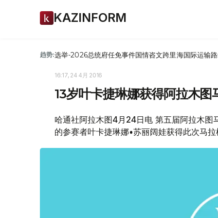
KAZINFORM
选举-2026
总统府
任免
事件
国情咨文
跨里海国际运输路
趋势:
16:17, 24 4月 2016
13岁叶卡捷琳娜获得阿拉木图
哈通社阿拉木图4月24日电 第五届阿拉木图
的参赛者叶卡捷琳娜•苏丽阔娃获得此次马拉