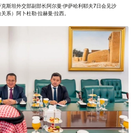
克斯坦外交部副部长阿尔曼·伊萨哈利耶夫7日会见沙
关系）阿卜杜勒·拉赫曼·拉西。