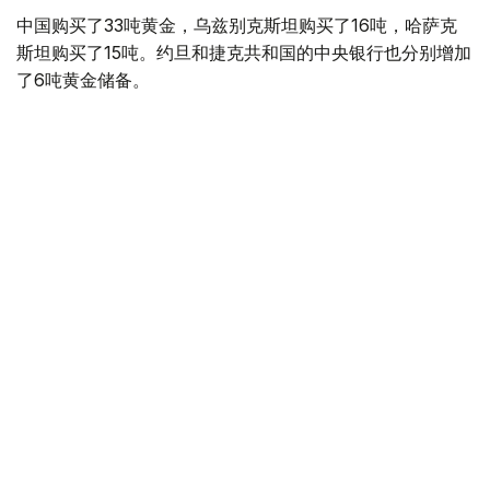
中国购买了33吨黄金，乌兹别克斯坦购买了16吨，哈萨克
斯坦购买了15吨。约旦和捷克共和国的中央银行也分别增加
了6吨黄金储备。
全球各国央行在第二季度共购买了约289吨黄金，比2025年
同期增长了62%。去年同期，黄金购买量约为178吨。
世界黄金协会称，黄金需求的增长受到地缘政治不确定性、
本季度贵金属价格下跌，以及各国寻求国际储备多元化等因
素的影响。
根据该协会进行的一项调查，89%的央行行长预计未来一
年全球黄金储备量将会增加。45%的受访者表示，他们的
国家计划增加黄金储备。
黄金储备
哈萨克斯坦
经济
央行
金融
木合塔尔 哈力木拉