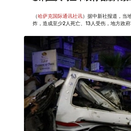
（
哈萨克国际通讯社讯
）据中新社报道，当
炸，造成至少2人死亡、13人受伤，地方政