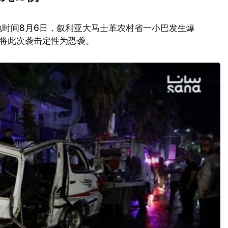
地时间8月6日，叙利亚大马士革农村省一小巴发生爆
府将此次袭击定性为恐袭。