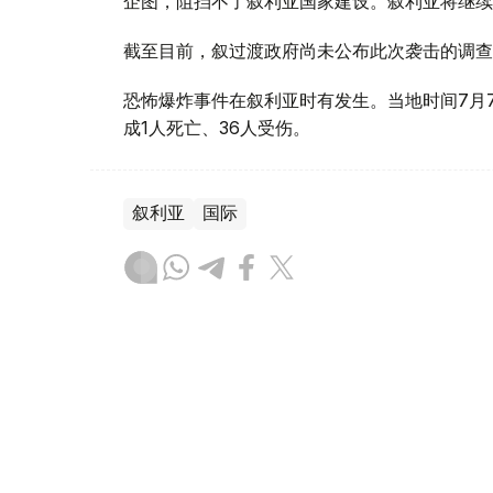
企图，阻挡不了叙利亚国家建设。叙利亚将继续
截至目前，叙过渡政府尚未公布此次袭击的调查
恐怖爆炸事件在叙利亚时有发生。当地时间7月
成1人死亡、36人受伤。
叙利亚
国际
木合塔尔 哈力木拉
编译
17:20, 07 8月 2026