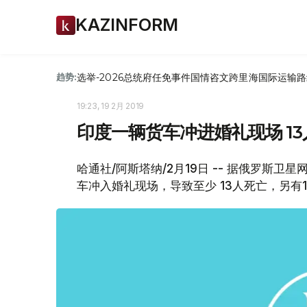
KAZINFORM
选举-2026
总统府
任免
事件
国情咨文
跨里海国际运输路
趋势:
19:23, 19 2月 2019
印度一辆货车冲进婚礼现场 1
哈通社/阿斯塔纳/2月19日 -- 据俄罗斯
车冲入婚礼现场，导致至少 13人死亡，另有