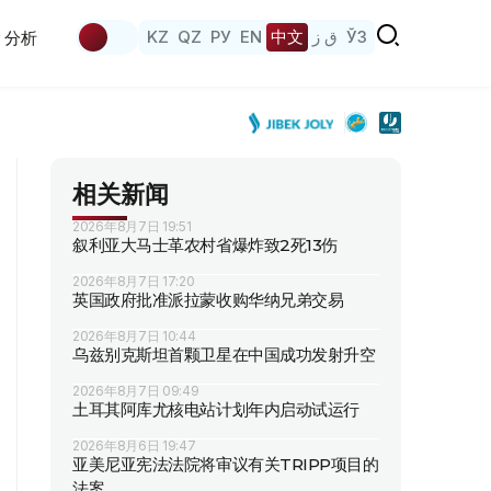
KZ
QZ
РУ
EN
中文
ق ز
ЎЗ
分析
相关新闻
2026年8月7日 19:51
叙利亚大马士革农村省爆炸致2死13伤
2026年8月7日 17:20
英国政府批准派拉蒙收购华纳兄弟交易
2026年8月7日 10:44
乌兹别克斯坦首颗卫星在中国成功发射升空
2026年8月7日 09:49
土耳其阿库尤核电站计划年内启动试运行
2026年8月6日 19:47
亚美尼亚宪法法院将审议有关TRIPP项目的
法案