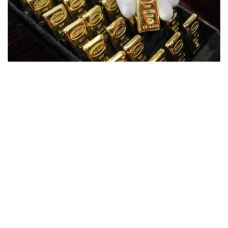
Фото: ӨзА
季度报告显示，哈萨克斯坦国家银行黄金储备增加了15吨。
波兰是2026年第二季度最大的黄金买家。该国在2026年第
二季度增加了51吨黄金储备。
中国购买了33吨黄金，乌兹别克斯坦购买了16吨，哈萨克
斯坦购买了15吨。约旦和捷克共和国的中央银行也分别增加
了6吨黄金储备。
全球各国央行在第二季度共购买了约289吨黄金，比2025年
同期增长了62%。去年同期，黄金购买量约为178吨。
世界黄金协会称，黄金需求的增长受到地缘政治不确定性、