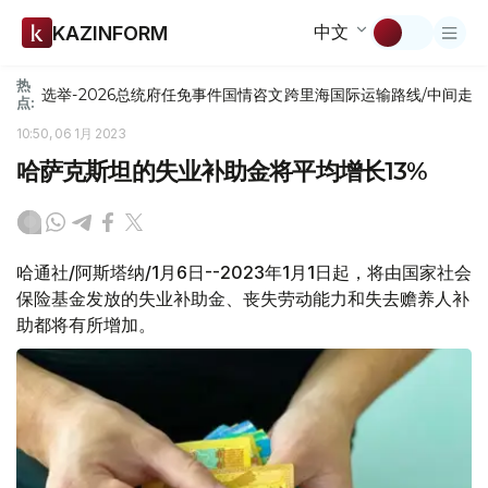
中文
KAZINFORM
热
选举-2026
总统府
任免
事件
国情咨文
跨里海国际运输路线/中间走
点:
10:50, 06 1月 2023
哈萨克斯坦的失业补助金将平均增长13%
哈通社/阿斯塔纳/1月6日--2023年1月1日起，将由国家社会
保险基金发放的失业补助金、丧失劳动能力和失去赡养人补
助都将有所增加。