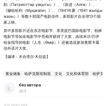
刻（Патриоттар уақыты）》、《前进（Алға）》、
《穆哈哈利（Мұқағали）》、《1941年夏（1941 жылдың
жазы）》等数十部国产电影佳作，多部影片在全球13个国
家上映。
其中多部影片还在东京电影节、库里提巴国际电影节、柏林
电影节等知名电影节中亮相并获得了大奖，由埃米尔·巴伊
哈金指导的电影《人生（Өмір）》还被选送参加奥斯卡最
佳外语片大奖。
【编译：木合塔尔·木拉提】
黄金储备
哈萨克斯坦制造
文化
文化和体育部
哈萨克
без автора
编译
12:31, 06 8月 2026