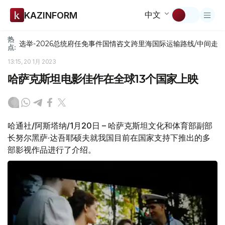
中文
KAZINFORM
热
选举-2026
总统府
任免
事件
国情咨文
跨里海国际运输路线/中间走
点:
13:15, 20 1月 2023
哈萨克斯坦电影佳作在全球13个国家上映
哈通社/阿斯塔纳/1月20日 – 哈萨克斯坦文化和体育部副部
长努尔黑萨·达吾耶硕夫就我国目前在国家支持下推出的多
部影视作品进行了介绍。